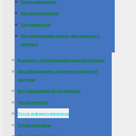
После переломов
При атеросклерозе
При депрессии
При заболевании опорно-двигательного
аппарата
Больных с заболеваниями нервной системы
При заболеваниях сердечно-сосудистой
системы
Восстановление после инсульта
После инсульта
После инфаркта миокарда
После катаракты