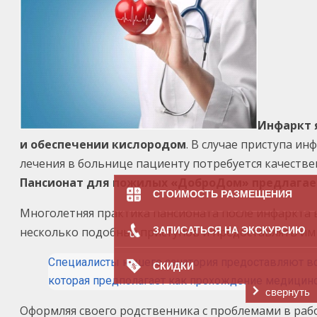
Инфаркт 
и обеспечении кислородом
. В случае приступа 
лечения в больнице пациенту потребуется качестве
Пансионат для пожилых «ДоброДом» предлагает
СТОИМОСТЬ РАЗМЕЩЕНИЯ
Многолетняя практика пансионата после инфаркта 
несколько подобных приступов и предоставлять им
ЗАПИСАТЬСЯ НА ЭКСКУРСИЮ
Специалисты нашего санатория предоставляют в
СКИДКИ
которая предполагает как прохождение медицинс
свернуть
Оформляя своего родственника с проблемами в раб