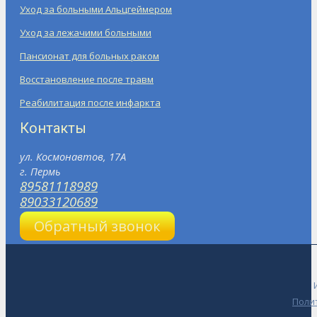
Уход за больными Альцгеймером
Уход за лежачими больными
Пансионат для больных раком
Восстановление после травм
Реабилитация после инфаркта
Контакты
ул. Космонавтов, 17А
г. Пермь
89581118989
89033120689
Обратный звонок
Поли