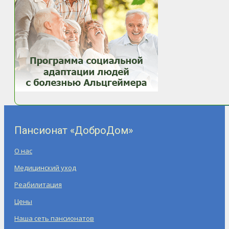
Пансионат «ДоброДом»
О нас
Медицинский уход
Реабилитация
Цены
Наша сеть пансионатов