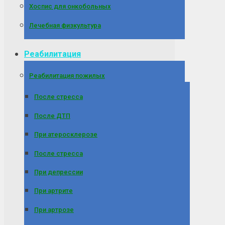
Хоспис для онкобольных
Лечебная физкультура
Реабилитация
Реабилитация пожилых
После стресса
После ДТП
При атеросклерозе
После стресса
При депрессии
При артрите
При артрозе