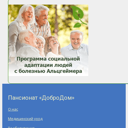
Пансионат «ДоброДом»
О нас
Медицинский уход
Реабилитация