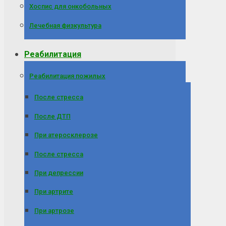
Хоспис для онкобольных
Лечебная физкультура
Реабилитация
Реабилитация пожилых
После стресса
После ДТП
При атеросклерозе
После стресса
При депрессии
При артрите
При артрозе