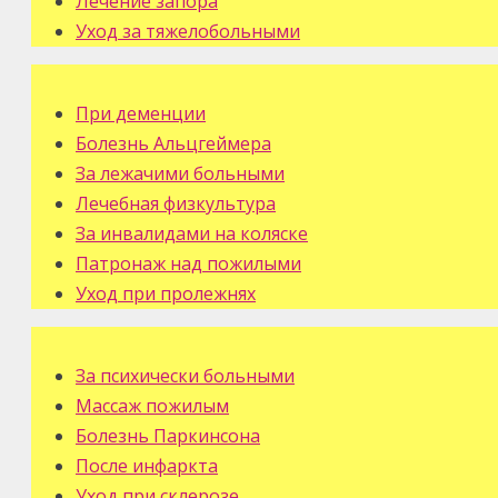
Лечение запора
Уход за тяжелобольными
При деменции
Болезнь Альцгеймера
За лежачими больными
Лечебная физкультура
За инвалидами на коляске
Патронаж над пожилыми
Уход при пролежнях
За психически больными
Массаж пожилым
Болезнь Паркинсона
После инфаркта
Уход при склерозе