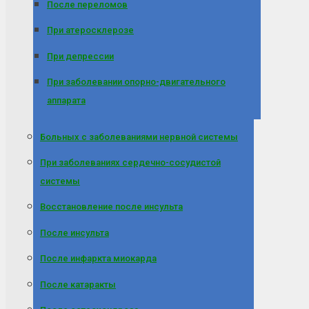
После переломов
При атеросклерозе
При депрессии
При заболевании опорно-двигательного
аппарата
Больных с заболеваниями нервной системы
При заболеваниях сердечно-сосудистой
системы
Восстановление после инсульта
После инсульта
После инфаркта миокарда
После катаракты