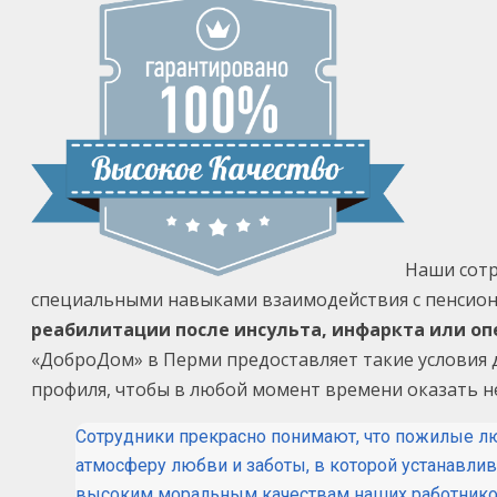
Наши сотр
специальными навыками взаимодействия с пенсион
реабилитации после инсульта, инфаркта или о
«ДоброДом» в Перми предоставляет такие условия д
профиля, чтобы в любой момент времени оказать 
Сотрудники прекрасно понимают, что пожилые лю
атмосферу любви и заботы, в которой устанавл
высоким моральным качествам наших работников