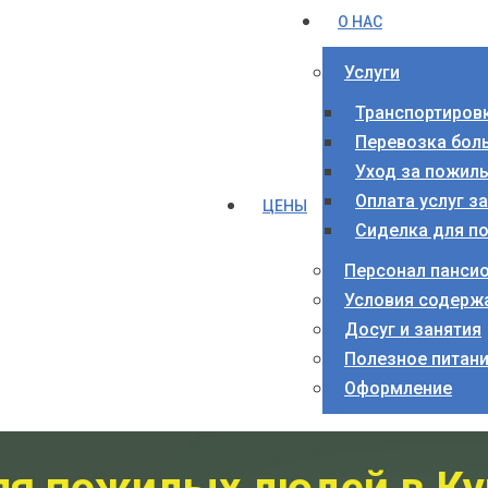
О НАС
Услуги
Транспортиров
Перевозка бол
Уход за пожил
Оплата услуг з
ЦЕНЫ
Сиделка для п
Персонал панси
Условия содерж
Досуг и занятия
Полезное питан
Оформление