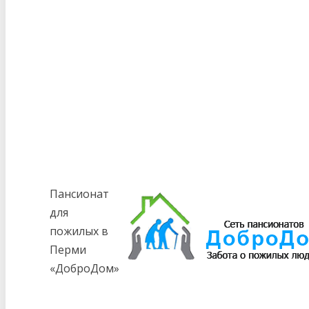
Пансионат
для
пожилых в
Перми
«ДоброДом»