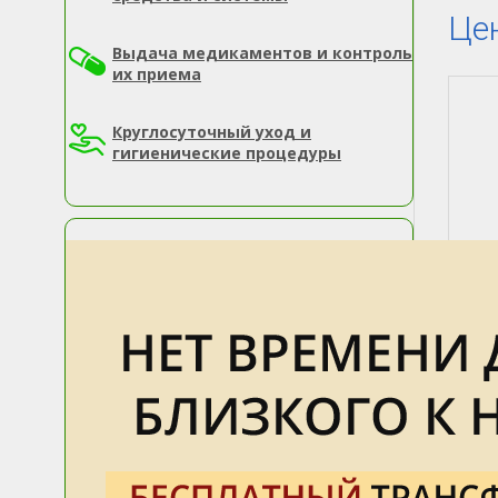
Це
Выдача медикаментов и контроль
их приема
Круглосуточный уход и
гигиенические процедуры
Сам
об
Для
пси
Леж
ст