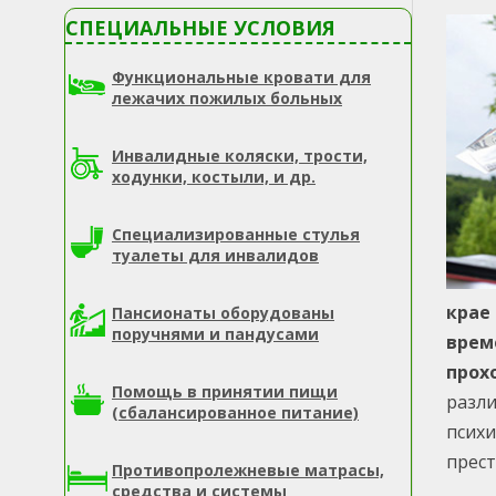
СПЕЦИАЛЬНЫЕ УСЛОВИЯ
Функциональные кровати для
лежачих пожилых больных
Инвалидные коляски, трости,
ходунки, костыли, и др.
Специализированные стулья
туалеты для инвалидов
крае
Пансионаты оборудованы
поручнями и пандусами
врем
прох
Помощь в принятии пищи
разли
(сбалансированное питание)
псих
прест
Противопролежневые матрасы,
средства и системы