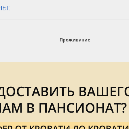
ны:
Проживание
остоятельные пожилые люди, которые могут себя сами
служивать
 самостоятельно передвигающихся людей с деменцией
хиатрическими заболеваниями
ачие подопечные после переломов,инсультов, а также
адиями деменцией