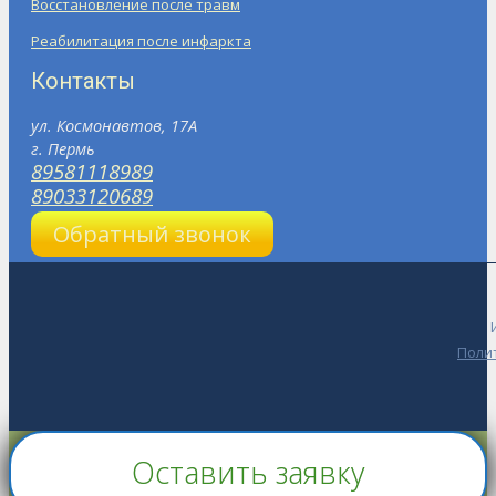
Восстановление после травм
Реабилитация после инфаркта
Контакты
ул. Космонавтов, 17А
г. Пермь
89581118989
89033120689
Обратный звонок
Поли
Go
Оставить заявку
to