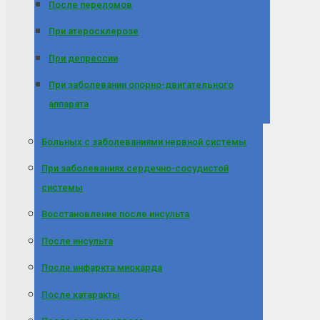
После переломов
При атеросклерозе
При депрессии
При заболевании опорно-двигательного
аппарата
Больных с заболеваниями нервной системы
При заболеваниях сердечно-сосудистой
системы
Восстановление после инсульта
После инсульта
После инфаркта миокарда
После катаракты