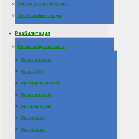
Хоспис для онкобольных
Лечебная физкультура
Реабилитация
Реабилитация пожилых
После стресса
После ДТП
При атеросклерозе
После стресса
При депрессии
При артрите
При артрозе